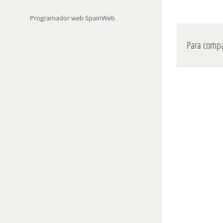
Programador web
SpainWeb
Para compar