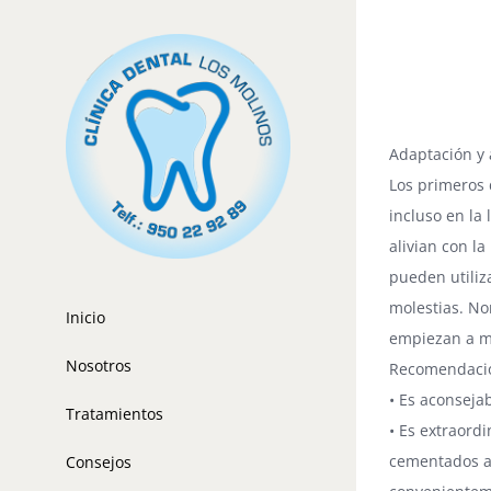
Saltar
al
Ortodonc
contenido
manteni
Adaptación y
Los primeros 
incluso en la
alivian con l
pueden utiliz
molestias. N
Inicio
empiezan a me
Nosotros
Recomendaci
• Es aconseja
Tratamientos
• Es extraord
cementados a l
Consejos