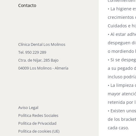
convenienteme
Contacto
• La higiene 
crecimientos 
Cuidados e hi
• Al estar ad
despeguen dic
Clínica Dental Los Molinos
o mordiendo lá
Tel. 950 229 289
• Si se despe
Ctra. de Níjar, 285 Bajo
04009 Los Molinos - Almería
a su pegado d
incluso podrí
• La limpieza
mayor atenció
retenida por l
Aviso Legal
• Existen uno
Política Redes Sociales
de los bracke
Política de Privacidad
cada caso.
Política de cookies (UE)