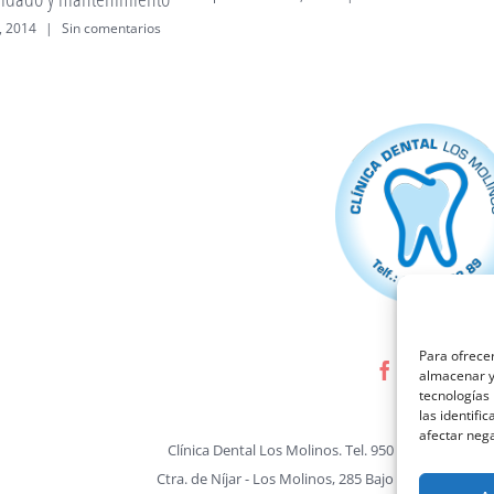
, 2014
|
Sin comentarios
Para ofrecer
almacenar y/
tecnologías
las identifi
afectar nega
Clínica Dental Los Molinos. Tel. 950 229 289 •
Avis
Ctra. de Níjar - Los Molinos, 285 Bajo 04009 Alme