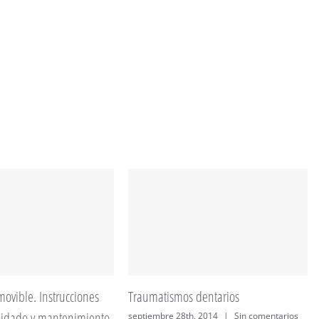
ovible. Instrucciones
Traumatismos dentarios
uidado y mantenimiento
septiembre 28th, 2014
|
Sin comentarios