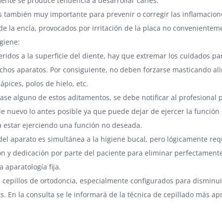
nte se produce tendencia a desarrollar caries.
es también muy importante para prevenir o corregir las inflamacion
de la encía, provocados por irritación de la placa no convenientem
giene:
heridos a la superficie del diente, hay que extremar los cuidados p
hos aparatos. Por consiguiente, no deben forzarse masticando al
pices, polos de hielo, etc.
gase alguno de estos aditamentos, se debe notificar al profesional
e nuevo lo antes posible ya que puede dejar de ejercer la función
a estar ejerciendo una función no deseada.
 del aparato es simultánea a la higiene bucal, pero lógicamente re
n y dedicación por parte del paciente para eliminar perfectamente
a aparatología fija.
s cepillos de ortodoncia, especialmente configurados para disminui
ts. En la consulta se le informará de la técnica de cepillado más a