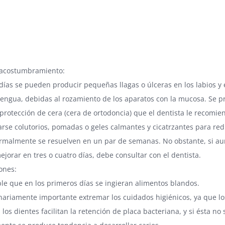
ia fija. Instrucciones de manejo, cuidado y
miento
 acostumbramiento:
días se pueden producir pequeñas llagas o úlceras en los labios y e
 lengua, debidas al rozamiento de los aparatos con la mucosa. Se p
a protección de cera (cera de ortodoncia) que el dentista le recomi
arse colutorios, pomadas o geles calmantes y cicatrzantes para red
ormalmente se resuelven en un par de semanas. No obstante, si a
jorar en tres o cuatro días, debe consultar con el dentista.
ones:
ble que en los primeros días se ingieran alimentos blandos.
inariamente importante extremar los cuidados higiénicos, ya que lo
os dientes facilitan la retención de placa bacteriana, y si ésta no s