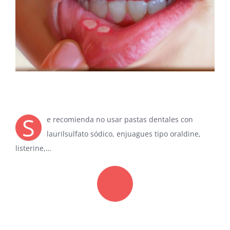
grande
Aftas
S
e recomienda no usar pastas dentales con
laurilsulfato sódico, enjuagues tipo oraldine,
listerine,…